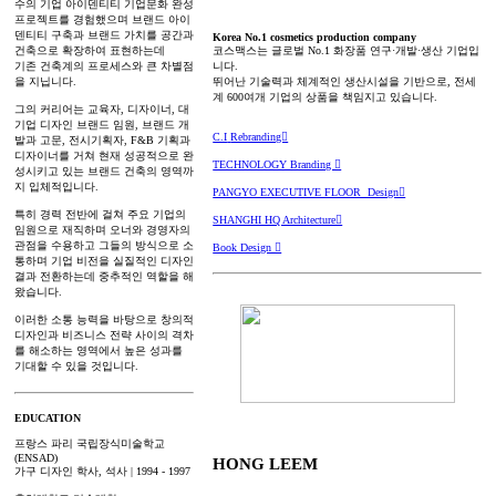
수의 기업 아이덴티티 기업문화 완성
프로젝트를 경험했으며 브랜드 아이
덴티티 구축과 브랜드 가치를 공간과
Korea No.1 cosmetics production company
코스맥스는 글로벌 No.1 화장품 연구·개발·생산 기업입
건축으로 확장하여 표현하는데
니다.
기존 건축계의 프로세스와 큰 차별점
뛰어난 기술력과 체계적인 생산시설을 기반으로, 전세
을 지닙니다.
계 600여개 기업의 상품을 책임지고 있습니다.
그의 커리어는 교육자, 디자이너, 대
기업 디자인 브랜드 임원, 브랜드 개
C.I
Rebranding︎
발과 고문, 전시기획자, F&B 기획과
디자이너를 거쳐 현재 성공적으로 완
TECHNOLOGY Branding ︎
성시키고 있는 브랜드 건축의 영역까
지 입체적입니다.
PANGYO EXECUTIVE FLOOR Design︎
특히 경력 전반에 걸쳐 주요 기업의
SHANGHI HQ Architecture︎
임원으로 재직하며 오너와 경영자의
관점을 수용하고 그들의 방식으로 소
Book Design ︎
통하며 기업 비전을 실질적인 디자인
결과 전환하는데 중추적인 역할을 해
왔습니다.
이러한 소통 능력을 바탕으로 창의적
디자인과 비즈니스 전략 사이의 격차
를 해소하는 영역에서 높은 성과를
기대할 수 있을 것입니다.
EDUCATION
프랑스 파리 국립장식미술학교
(ENSAD)
HONG LEEM
가구 디자인 학사, 석사 | 1994 - 1997