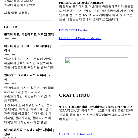
홍익대학교 미술대학
Funiture Art for Social Narratives
가구디자인 학사 | 1992
홍림회는 홍익대학교 미술대학 목조형가구학과 동문들
로 이루어진 전시단체로, 우리나라 목공예와 가구 디자
서울 영동 고등학교
인계를 선도하는 작가와 디자이너들의 특색 있고 수준
높은 작품들을 대중에게 소개하고 있습니다.
CAREER
HONG LEEM Identity︎
홍익대학교, 국민대학교 디자인 교육
HONG LEEM Canes Exhibition︎
2001 - 2003
이노디자인 크리에이티브 디렉터 |
이사
2004 - 2009
이노디자인의 디자인 컨설팅 범위가
제품디자인에서 디자인 자문까지 다
양한 사업군으로 확장되는 변화 리드
현대카드 크리에이티브 디렉터 | 이
사
2009 - 2012
현대카드의 디자인 활동이 가장 활발
하게 대표되던 시기의 리더.
CRAFT JINJU
브랜드디자인, 기업문화 디자인, 제
품 디자인,
공간 디자인, 사회공헌 디자인, 온라
‘CRAFT JINJU’ Jinju Traditional Crafts Biennale 2025
인 디자인, 매거진, 커뮤니케이션 디
‘CRAFT JINJU’ ‘공예진주'는 2025년에 베리준오디자인
자인 등을 융화하여 현대카드, 현대
센터를 통해 정립된 진주전통공예비엔날레의 새로운
캐피탈, 현대커머셜, 현대라이브의
아이덴티티 입니다.
디자인 매니지먼트와 개발 총괄
아모레퍼시픽 크리에이티브 디렉터 |
CRAFT JINJU Branding︎
상무