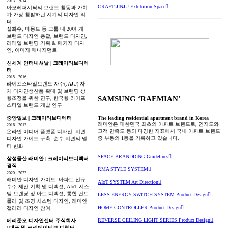
2013 - 2014
CRAFT JINJU Exhibition Space︎
아모레퍼시픽의 브랜드 활동과 가치
가 가장 활발하던 시기의 디자인 리
더.
설화수, 마몽드 등 그룹 내 20여 개
브랜드 디자인 총괄, 브랜드 디자인,
리테일 브랜딩 기획 & 패키지 디자
인, 이미지 매니지먼트
신세계 인터내셔날 | 크레이티브디렉
터
2015 - 2016
라이프스타일브랜드 자주(JAJU) 자
체 디자인생산품 확대 및 브랜딩 상
SAMSUNG ‘RAEMIAN’
향조정을 위한 연구, 한국향 라이프
스타일 브랜드 개발 연구
중앙일보 | 크레이티브디렉터
The leading residential apartment brand in Korea
래미안은 대한민국 최초의 아파트 브랜드로, 인지도와
2016 - 2017
고객 만족도 등의 다양한 지표에서 국내 아파트 브랜드
온라인 미디어 플랫폼 디자인, 지면
중 부동의 1등을 기록하고 있습니다.
디자인 가이드 구축, 순수 지면의 멀
티 변화
SPACE BRANDDING Guidelines︎
삼성물산 래미안 | 크레이티브디렉터
겸직
RMA STYLE SYSTEM︎
2020 - 2022
래미안 디자인 가이드, 아파트 신규
AIoT SYSTEM Art Direction︎
수주 제안 기획 및 디렉션, AIoT 시스
템 브랜딩 및 아트 디렉션, 통합 컨트
LESS ENERGY SWITCH SYSTEM Product Design︎
롤러 및 조명 시스템 디자인, 래미안
HOME CONTROLLER Product Design︎
갤러리 디자인 참여
REVERSE CEILING LIGHT SERIES Product Design︎
베리준오 디자인센터 주식회사
| 대표 및 크리에이티브 디렉터